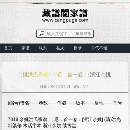
首页
家谱
联系
县志
目录
手气不错
余姚洪氏宗谱: 十卷，首一卷：[浙江余姚]
时间：2024-3-5 8:45 浏览：329
(编号)谱名——卷数——作者——版本——居地——堂号
7818 余姚洪氏宗谱: 十卷，首一卷：[浙江余姚] (清)洪光
圻纂修 木活字本 浙江余姚 续古堂