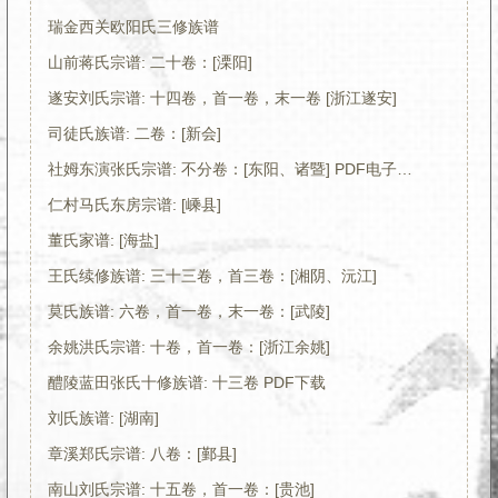
瑞金西关欧阳氏三修族谱
山前蒋氏宗谱: 二十卷：[溧阳]
遂安刘氏宗谱: 十四卷，首一卷，末一卷 [浙江遂安]
司徒氏族谱: 二卷：[新会]
社姆东演张氏宗谱: 不分卷：[东阳、诸暨] PDF电子版下载
仁村马氏东房宗谱: [嵊县]
董氏家谱: [海盐]
王氏续修族谱: 三十三卷，首三卷：[湘阴、沅江]
莫氏族谱: 六卷，首一卷，末一卷：[武陵]
余姚洪氏宗谱: 十卷，首一卷：[浙江余姚]
醴陵蓝田张氏十修族谱: 十三卷 PDF下载
刘氏族谱: [湖南]
章溪郑氏宗谱: 八卷：[鄞县]
南山刘氏宗谱: 十五卷，首一卷：[贵池]