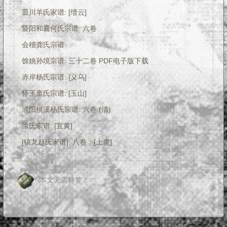
皿川羊氏家谱: [缙云]
暨阳和爨何氏宗谱: 六卷
会稽龚氏宗谱
馀姚孙境宗谱: 三十二卷 PDF电子版下载
赤岸杨氏宗谱: [义乌]
怀玉童氏宗谱: [玉山]
浦阳桃溪杨氏宗谱: 六卷 (清)
涂氏宗谱: [宜黄]
[镇龙赵氏家谱]: 八卷：[上虞]
本文无需标签！