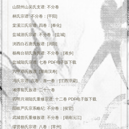
山阴州山吴氏支谱: 不分卷
林氏宗谱: 不分卷：[平阳]
棠溪江氏宗谱: 四卷：[奉化]
盐城游氏宗谱: 不分卷：[盐城]
浏西白石唐氏族谱: [浏阳]
杨梅台胡氏海房谱: 不分卷：[湘乡]
盐城陆氏宗谱: 七卷 PDF电子版下载
六甲邓氏族谱: [湖南汉寿]
冯氏宗谱: 六卷，首一卷：[江西浮梁]
湘潭翁氏族谱: 二十一卷
四明月湖陆氏重修宗谱: 十二卷 PDF电子版下载
阳岐严氏宗系略纪: 不分卷：[侯官]
武城曾氏重修族谱: 不分卷：[湖南沅江]
缪贤杨氏宗谱: 八卷：[常州]