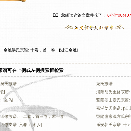

您阅读这篇文章共花了：
0小时00分0
余姚洪氏宗谱: 十卷，首一卷：[浙江余姚]
家谱可在上侧或左侧搜索框检索
上吴氏族谱
龙氏族谱
陵]
浦阳胡氏重修宗谱:
 [义乌]
暨阳姜山章氏宗谱:
谱
嘉湖姜氏宗谱: [江山
四修族谱: 十二卷，首三卷，末一卷
暨陽盧家溪方氏宗
修支谱: 六卷：[湘乡]
乐安郭氏宗谱: 十