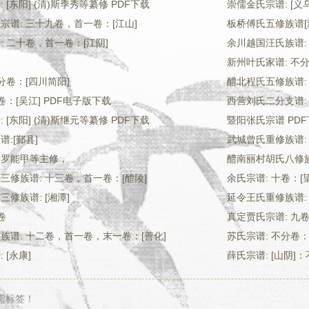
 [东阳] (清)斯季秀等纂修 PDF下载
崇儒金氏宗谱: [义乌
宗谱: 三十九卷，首一卷：[江山]
板桥傅氏五修族谱[
: 二十卷，首一卷：[江阴]
余川越国汪氏族谱:
新州叶氏家谱: 不分
分卷：[四川简阳]
醴北程氏五修族谱: 
卷：[吴江] PDF电子版下载
西营刘氏二分支谱: 
 [东阳] (清)斯继元等纂修 PDF下载
暨阳张氏宗谱 PD
:[鄞县]
武城曾氏重修族谱:
清)罗能甲等主修，
醴南丽村胡氏八修族
三修族谱: 十三卷，首一卷：[醴陵]
余氏宗谱: 十卷：[
修族谱: [湘潭]
延令王氏重修族谱: 
卷
真定贾氏宗谱: 九
族谱: 十二卷，首一卷，末一卷：[善化]
苏氏宗谱: 不分卷：
 [永康]
薛氏宗谱: [山阴]
需标签！