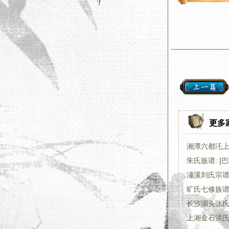
更多
湘潭六都汑
朱氏族谱: [巴
潚溪刘氏宗谱:
旷氏七修族
长沙湖头张氏
上湘金石洪氏四