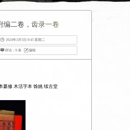
附编二卷，齿录一卷

2024年3月5日 8:45 星期二

评论：0 条

编辑
本纂修 木活字本 馀姚 续古堂