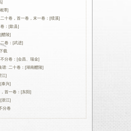
]
湘潭]
 二十卷，首一卷，末一卷：[绩溪]
卷：[歙县]
[醴陵]
二卷：[武进]
F下载
 不分卷：[会昌、瑞金]
谱: 二十卷：[湖南醴陵]
望江]
[泰兴]
卷，首一卷：[东阳]
[浙江]
：不分卷