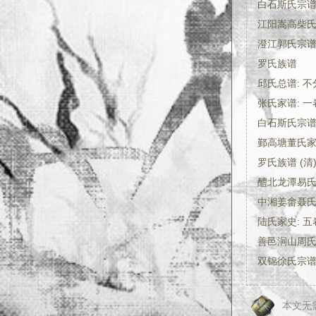
白石斯氏宗谱:
江阳嵩高柴氏
澄江郭氏宗谱
罗氏族谱
邱氏总谱: 不
张氏家谱: 一
白石斯氏宗谱:
鄞高塘董氏家谱
罗氏族谱 (
醴北龙潭易氏
中湘姜畬聂氏三
陆氏家史: 五
善邑涧山周氏
双锦徐氏宗谱:
本文无