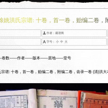
馀姚洪氏宗谱: 十卷，首一卷，贻编二卷，

作者：
藏谱阁

字号：
小
中
大
——卷数——作者——版本——居地——堂号
洪氏宗谱: 十卷，首一卷，贻编二卷，附编二卷，齿录一卷 (清)洪大