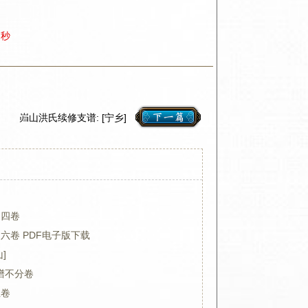
8秒
岿山洪氏续修支谱: [宁乡]
 四卷
 六卷 PDF电子版下载
]
譜不分卷
五卷