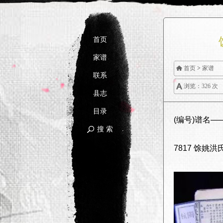
首页
家谱

首页
>
家谱
联系

浏览：326 次
县志
目录
(编号)谱名
搜 索

7817 馀姚