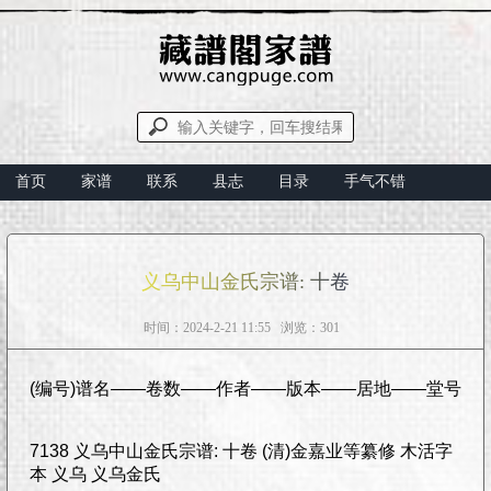
首页
家谱
联系
县志
目录
手气不错
义乌中山金氏宗谱: 十卷
时间：2024-2-21 11:55 浏览：301
(编号)谱名——卷数——作者——版本——居地——堂号
7138 义乌中山金氏宗谱: 十卷 (清)金嘉业等纂修 木活字
本 义乌 义乌金氏