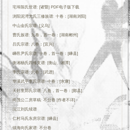
宅埠陈氏世谱: [诸暨] PDF电子版下载
浏阳泥湾尤氏三修族谱: 十卷：[湖南浏阳]
中山金氏宗谱: [义乌]
曹氏族谱: 九卷，首一卷：[湖南郴州]
吕氏宗谱: 八卷：[宜兴]
嵊邑尹氏宗谱: 十卷，首一卷：[嵊县]
衡湘杨氏四修支谱: [衡山、湘潭]
李氏宗谱: 六卷：[武进]
华溪武平李氏宗谱: 十卷：[永康]
天封里郑氏宗谱: 八卷，首一卷：[鄞县]
尚茂公二房草稿: 不分卷 [作者不详]
沅江刘氏续谱
仁村马氏东房宗谱: [嵊县]
镇海向氏家谱: 不分卷