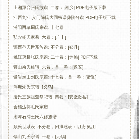
上湘潭台张氏族谱: 二卷：[湘乡] PDF电子版下载
江西九江.义门陈氏大同宗谱彝陵分谱 PDF电子版下载
浦阳西臯周氏宗谱: 十七卷
弘农杨氏家乘: 六卷：[广丰]
鄮西范氏世系族谱: 不分卷：[鄞县]
姚江逊桥张氏宗谱: 二十卷：[馀姚] PDF下载
狮山余氏族谱: 六卷，首一卷：[遂安]
紫岩螺山刘氏宗谱: 十七卷，首一卷：[诸暨]
泮塘朱氏宗谱: [义乌]
唐氏三族祖茔祭祀谱: 四卷：[安徽歙县]
会稽达郭毛氏家谱
湘潭石浦王氏六修族谱
顾氏世系表: 不分卷，附撰述表：[江苏吴江]
锡山刘氏宗谱: 十卷：[无锡]