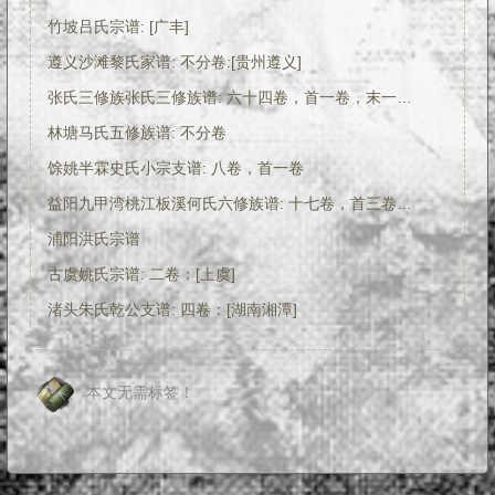
竹坡吕氏宗谱: [广丰]
遵义沙滩黎氏家谱: 不分卷:[贵州遵义]
张氏三修族张氏三修族谱: 六十四卷，首一卷，末一卷：[长沙]
林塘马氏五修族谱: 不分卷
馀姚半霖史氏小宗支谱: 八卷，首一卷
益阳九甲湾桃江板溪何氏六修族谱: 十七卷，首三卷：[湖南益阳]
浦阳洪氏宗谱
古虞姚氏宗谱: 二卷：[上虞]
渚头朱氏乾公支谱: 四卷：[湖南湘潭]
本文无需标签！