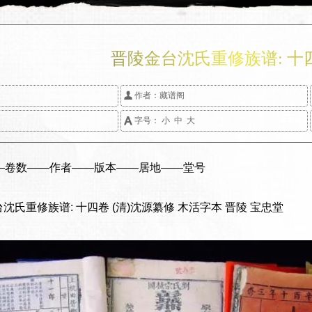
晋陵金台沈氏重修族谱: 十

作者：
藏谱阁

字号：
小
中
大
——卷数——作者——版本——居地——堂号
金台沈氏重修族谱: 十四卷 (清)沈源纂修 木活字本 晋陵 宝忠堂