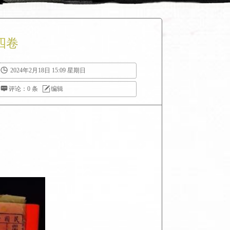
四卷

2024年2月18日 15:09 星期日

评论：0 条

编辑