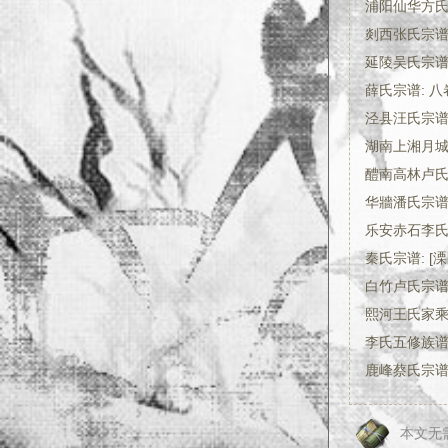
浦阳仙华方
剡西张氏宗谱:
延陵吴氏宗谱:
薛氏宗谱: 八
泾县汪氏宗谱
湖南上湘月城
醴南高林卢氏宗
华牆潘氏宗谱:
乐安赤石李
秦氏宗谱: [溧
白竹卢氏宗谱
熙河王氏家
李氏五修族谱:
鹿峰蔡氏宗谱:
本文无