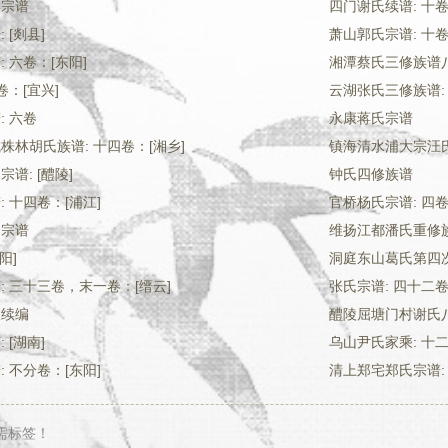
氏宗谱
四门谢氏续谱: 十卷
 [剡县]
萧山郭氏宗谱: 十
 六卷：[东阳]
湘潭蔡氏三修族谱八卷
卷：[宜兴]
云湖张氏三修族谱: 
: 六卷
永康蒋氏宗谱
株林胡氏族谱: 十四卷：[湘乡]
镇海清水浦大宗汪氏
谱: [醴陵]
钟氏四修族谱
 十四卷：[浦江]
官桥杨氏宗谱: 四卷
氏宗谱
维扬江都潘氏重修族
阳]
洞庭东山葛氏第四次
: 三十三卷，末一卷：[缙云]
张氏宗谱: 四十二卷
乘续编
醴陵屈塘门村谢氏
 [湖南]
乌山尹氏家乘: 十二
 不分卷：[东阳]
清上郑宅郑氏宗谱:
需标签！