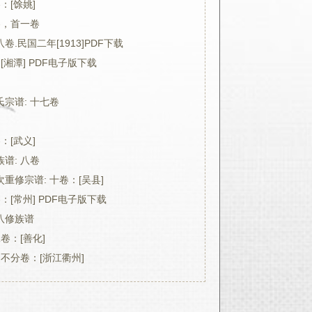
：[馀姚]
卷，首一卷
.民国二年[1913]PDF下载
[湘潭] PDF电子版下载
宗谱: 十七卷
：[武义]
谱: 八卷
重修宗谱: 十卷：[吴县]
：[常州] PDF电子版下载
八修族谱
卷：[善化]
 不分卷：[浙江衢州]