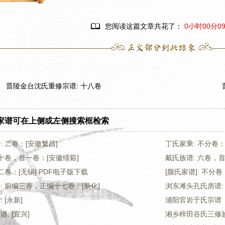

您阅读这篇文章共花了：
0小时00分0
晋陵金台沈氏重修宗谱: 十八卷
家谱可在上侧或左侧搜索框检索
 二卷：[安徽繁昌]
丁氏家乘: 不分卷：
 十卷，首一卷：[安徽绩谿]
戴氏族谱: 六卷，首
二卷：[无锡] PDF电子版下载
[颜氏家谱]: 不分卷
: 前编三卷，正编十七卷：[新化]
浏东滩头孔氏房谱:
 [永新]
浦阳官岩于氏宗谱
: [宜兴]
湘乡梓田谷氏三修