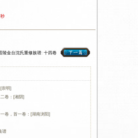
9秒
晋陵金台沈氏重修族谱: 十四卷
[崇明]
二卷：[湘阴]
 一卷，首一卷：[湖南浏阳]
族谱