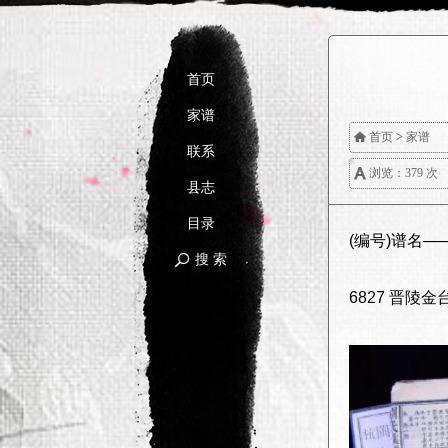
首页
家谱

首页
>
家谱
联系

浏览：379 次
县志
目录
(编号)谱名
搜 索

6827 晋陵