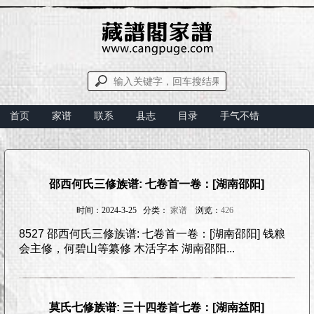
首页
家谱
联系
县志
目录
手气不错
邵西何氏三修族谱: 七卷首一卷：[湖南邵阳]
时间：2024-3-25 分类：
家谱
浏览：
426
8527 邵西何氏三修族谱: 七卷首一卷：[湖南邵阳] 钱粮
会主修，何碧山等纂修 木活字本 湖南邵阳...
莫氏七修族谱: 三十四卷首七卷：[湖南益阳]