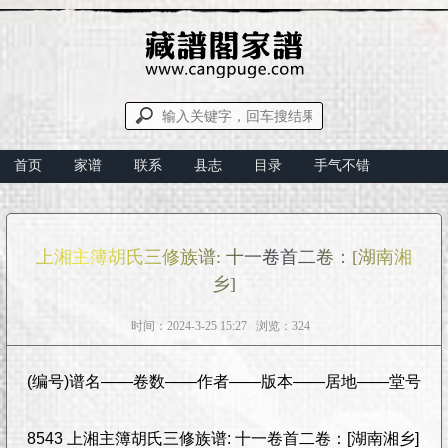
首页
家谱
联系
县志
目录
手气不错
上湘主簿胡氏三修族谱: 十一卷首二卷：[湖南湘
乡]
时间：2024-3-25 15:27 浏览：324
(编号)谱名——卷数——作者——版本——居地——堂号
8543 上湘主簿胡氏三修族谱: 十一卷首二卷：[湖南湘乡]