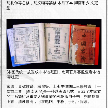
胡礼伸等总修，胡义辅等纂修 木活字本 湖南湘乡 文定
堂
(本图为统一放置或非本谱截图，您可联系客服查看本谱
清晰度)
家谱：又称族谱、宗谱等。上湘主簿胡氏三修族谱: 十一
卷首二卷：[湖南湘乡]是一种以表谱形式，记载了本家族
的世系繁衍及重要人物事迹的PDF版电子书，扫描质量
上乘，清晰度高，可在电脑、平板、手机上阅读。