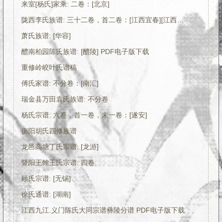
来室[杨氏]家乘: 二卷：[北京]
陇西李氏族谱: 三十二卷，首二卷：[江西宜春][江西萍乡][江西万载]
萧氏族谱: [华容]
醴南柏园陈氏族谱: [醴陵] PDF电子版下载
重修岭峧叶氏谱稿
傅氏家谱: 不分卷：[南汇]
瑞金县万田袁氏族谱: 不分卷
杨氏宗谱: 六卷，首一卷，末一卷：[遂安]
衡阳胡氏四修族谱
龙邑高塘丁氏宗谱: [龙游]
暨阳王翰王氏宗谱: 四卷
顾氏宗谱: [无锡]
徐氏通谱: [湖南]
江西九江.义门陈氏大同宗谱彝陵分谱 PDF电子版下载