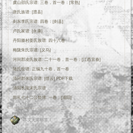
虞山邵氏宗谱: 三卷，首一卷：[常熟]
唐氏族谱: [澧县]
剡东李氏宗谱: 四卷：[剡县]
卢氏家谱: [永康]
丹阳滕村姜氏族谱: 四十八卷
梅陇朱氏宗谱: [义乌]
河间郡凌氏族谱: 二十一卷，首一卷：[江西宜春]
陆氏世谱: 正编九十卷，首一卷
清河郡张氏宗谱: [缙云] PDF下载
浦阳长陵宋氏宗谱
郑礼七十二公祭簿: 一卷：[浦阳]
本文无需标签！