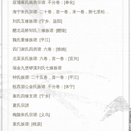
葭浦蒋氏南房宗谱: 不分卷：[奉化]
海宁朱氏宗谱: 二十卷，首一卷，末一卷，附七里松支三卷
刘氏五修族谱: [宁乡、益阳]
醴北花桥邹氏三修族谱: [醴陵]
魏氏重修族谱: [平江]
四门谢氏四房谱: 六卷：[馀姚]
北渠吴氏族谱: 六卷，首一卷：[宜兴]
瑞金九堡锣溪刘氏七修族谱
钟氏族谱: 二十五卷，首一卷：[平江]
瓯西眉公金氏族谱: 不分卷：[休宁]
秦氏四修支谱: [宁乡]
夏氏宗譜
梅陇朱氏宗谱: [义乌]
童氏族谱: [桃源]