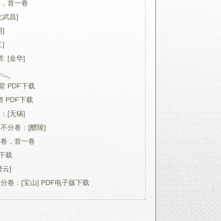
卷，首一卷
北武昌]
]
]
 [金华]
堂 PDF下载
 PDF下载
：[无锡]
不分卷：[醴陵]
八卷，首一卷
F下载
缙云]
分卷：[宝山] PDF电子版下载