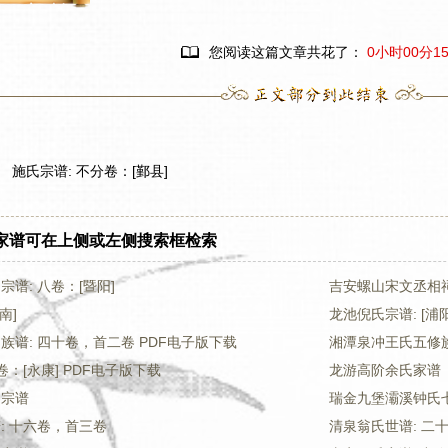

您阅读这篇文章共花了：
0小时00分1
施氏宗谱: 不分卷：[鄞县]
家谱可在上侧或左侧搜索框检索
谱: 八卷：[暨阳]
吉安螺山宋文丞相
南]
龙池倪氏宗谱: [浦阳
族谱: 四十卷，首二卷 PDF电子版下载
湘潭泉冲王氏五修族
卷：[永康] PDF电子版下载
龙游高阶余氏家谱
氏宗谱
瑞金九堡灞溪钟氏七
: 十六卷，首三卷