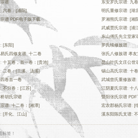
氏宗谱
东安罗氏宗谱: 九
 六卷：[浦阳]
明氏重修宗谱: [湖
宗谱 PDF电子版下载
罗湘熊氏宗谱: [湘阴
谱
武威贾氏宗谱: [浦江
谱
东山傅氏先立堂家谱:
 [东阳]
罗氏续修族谱
易氏四修支谱: 十二卷
张氏八修族谱 孝友
: 十五卷，首一卷：[贵池]
昆山叶氏文庄公世谱
 二卷：[兰溪、汤溪]
锡山高氏宗谱: 十卷
谱四卷首一卷
武城曾氏重修族谱: 
 不分卷：[江苏]
江阴夏氏宗谱: 十
芳桥胡氏宗谱
暨阳张氏宗谱 PD
谱: 十二卷：[湘潭]
宏农郡杨氏宗谱: [
 [开化、江山]
溪东阳陈氏支谱: 不
需标签！