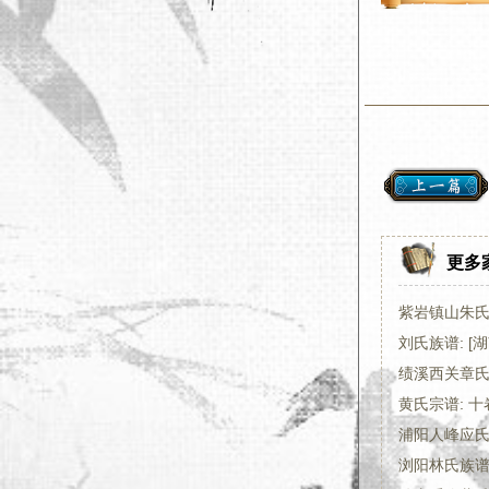
更多
紫岩镇山朱氏宗
刘氏族谱: [湖
绩溪西关章氏
黄氏宗谱: 十
浦阳人峰应
浏阳林氏族谱