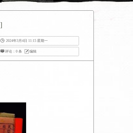
]

2024年3月4日 11:15 星期一

评论：0 条

编辑