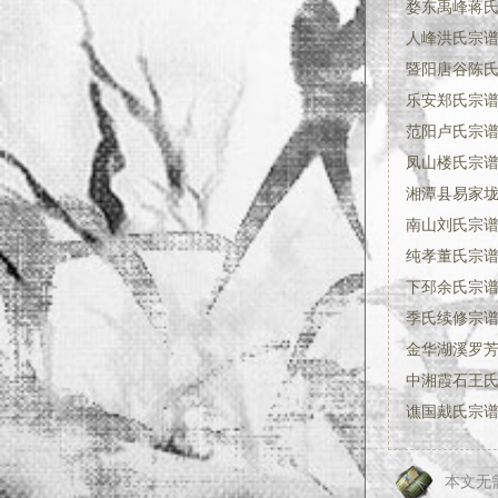
婺东禹峰蒋
人峰洪氏宗谱:
暨阳唐谷陈氏
乐安郑氏宗
范阳卢氏宗
凤山楼氏宗谱:
湘潭县易家垅
南山刘氏宗谱
纯孝董氏宗谱:
下邳余氏宗
季氏续修宗谱:
金华湖溪罗
中湘霞石王氏宗
谯国戴氏宗谱:
本文无