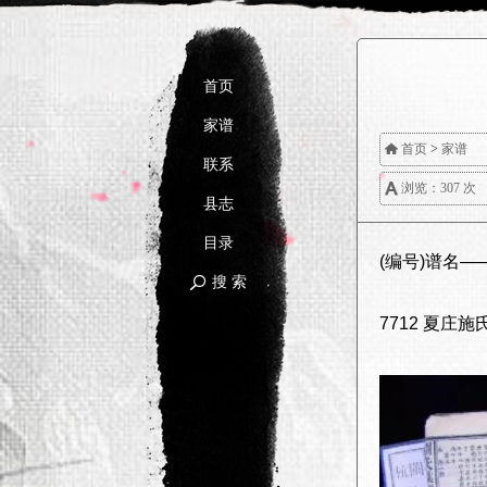
首页
家谱

首页
>
家谱
联系

浏览：307 次
县志
目录
(编号)谱名
搜 索

7712 夏庄施