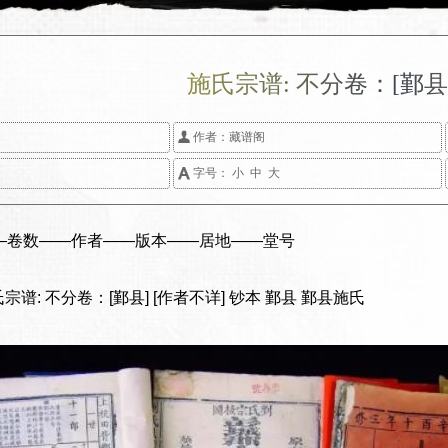
施氏宗谱: 不分卷：[鄞县

作者：
藏谱阁

字号：
小
中
大
——卷数——作者——版本——居地——堂号
氏宗谱: 不分卷：[鄞县] [作者不详] 钞本 鄞县 鄞县施氏