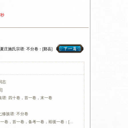
6秒
夏庄施氏宗谱: 不分卷：[鄞县]
祠志
]
谱: 四十卷，首一卷，末一卷
修族谱: 不分卷
清泉翁氏世谱: 二十一卷，首一卷，备考一卷，裕後一卷：[寿昌]