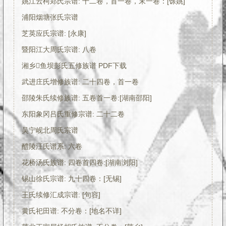
姚江云柯郑氏宗谱: 十二卷，首一卷，末一卷：[馀姚]
浦阳烟塘张氏宗谱
芝英应氏宗谱: [永康]
暨阳江大周氏宗谱: 八卷
湘乡鱼坝彭氏五修族谱 PDF下载
武进庄氏增修族谱: 二十四卷，首一卷
邵陵朱氏续修族谱: 五卷首一卷:[湖南邵阳]
东阳象冈吕氏重修宗谱: 二十二卷
吴宁岘北周氏宗谱
醴陵汪氏谱系: 六卷
花桥汤氏族谱: 四卷首四卷:[湖南浏阳]
锡山徐氏宗谱: 九十四卷：[无锡]
王氏续修汇成宗谱: [句容]
黄氏祀田谱: 不分卷：[地名不详]