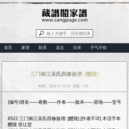
首页
家谱
联系
县志
目录
手气不错
三门南江吴氏四修族谱: [醴陵]
时间：2024-2-7 16:18 浏览：335
(编号)谱名——卷数——作者——版本——居地——堂号
6522 三门南江吴氏四修族谱: [醴陵] [作者不详] 木活字本
醴陵 世让堂