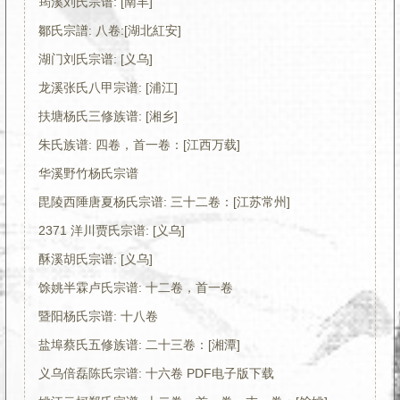
筠溪刘氏宗谱: [南丰]
鄒氏宗譜: 八卷:[湖北紅安]
湖门刘氏宗谱: [义乌]
龙溪张氏八甲宗谱: [浦江]
扶塘杨氏三修族谱: [湘乡]
朱氏族谱: 四卷，首一卷：[江西万载]
华溪野竹杨氏宗谱
毘陵西陲唐夏杨氏宗谱: 三十二卷：[江苏常州]
2371 洋川贾氏宗谱: [义乌]
酥溪胡氏宗谱: [义乌]
馀姚半霖卢氏宗谱: 十二卷，首一卷
暨阳杨氏宗谱: 十八卷
盐埠蔡氏五修族谱: 二十三卷：[湘潭]
义乌倍磊陈氏宗谱: 十六卷 PDF电子版下载