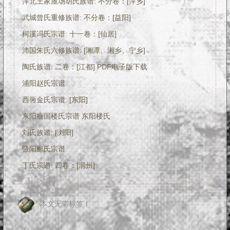
萍北王家屋场胡氏族谱: 不分卷：[萍乡]
武城曾氏重修族谱: 不分卷：[益阳]
柯溪冯氏宗谱: 十一卷：[仙居]
沛国朱氏六修族谱: [湘潭、湘乡、宁乡]
陶氏族谱: 二卷：[江都] PDF电子版下载
浦阳赵氏宗谱
西衕金氏宗谱: [东阳]
东阳癓国楼氏宗谱 东阳楼氏
刘氏族谱: [浏阳]
暨阳郦氏宗谱
丁氏宗谱: 四卷：[润州]
本文无需标签！