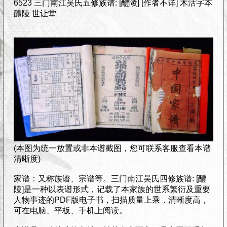
6523 三门南江吴氏五修族谱: [醴陵] [作者不详] 木活字本
醴陵 世让堂
(本图为统一放置或非本谱截图，您可联系客服查看本谱
清晰度)
家谱：又称族谱、宗谱等。三门南江吴氏四修族谱: [醴
陵]是一种以表谱形式，记载了本家族的世系繁衍及重要
人物事迹的PDF版电子书，扫描质量上乘，清晰度高，
可在电脑、平板、手机上阅读。