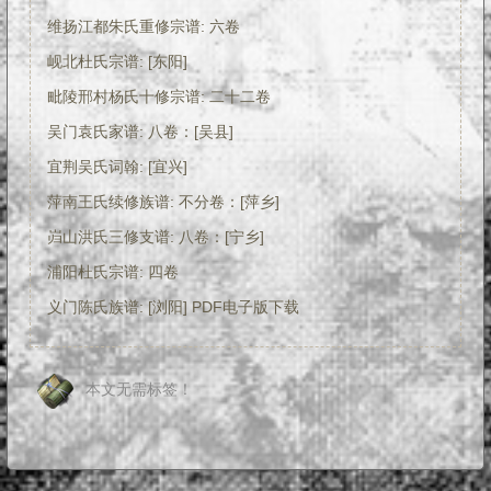
维扬江都朱氏重修宗谱: 六卷
岘北杜氏宗谱: [东阳]
毗陵邢村杨氏十修宗谱: 二十二卷
吴门袁氏家谱: 八卷：[吴县]
宜荆吴氏词翰: [宜兴]
萍南王氏续修族谱: 不分卷：[萍乡]
岿山洪氏三修支谱: 八卷：[宁乡]
浦阳杜氏宗谱: 四卷
义门陈氏族谱: [浏阳] PDF电子版下载
本文无需标签！