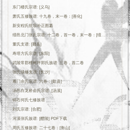
东门楼氏宗谱: [义乌]
萧氏五修族谱: 十九卷，末一卷：[善化]
新安程氏统宗补正图纂
绩邑北门张氏宗谱: 十二卷，首一卷，末一卷：[绩溪] PDF下载
董氏支谱: [鄞县]
寿塔方氏宗谱: [东阳]
武陵常郡檀树坪郭氏族谱: 三卷，首二卷
张氏续修支谱: [长沙]
雁门佘氏宗谱: 六卷：[歙县]
汤邑白龙桥俞氏宗谱: [汤溪]
锦石何氏七修族谱
刘氏宗谱: [合肥]
河溪张氏族谱: [醴陵] PDF下载
周氏五修族谱: 二十七卷：[衡山]