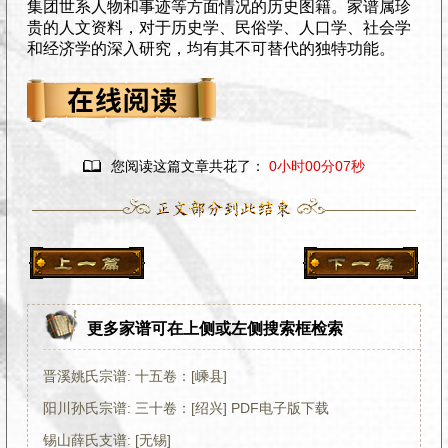
集团世系人物和事迹等方面情况的历史图籍。家谱属珍
贵的人文资料，对于历史学、民俗学、人口学、社会学
和经济学的深入研究，均有其不可替代的独特功能。

您阅读这篇文章共花了：
0小时00分08秒
更多家谱可在上侧或左侧搜索框检索
晋溪姚氏宗谱: 十五卷：[嵊县]
阳川孙氏宗谱: 三十卷：[绍兴] PDF电子版下载
锡山薛氏支谱: [无锡]