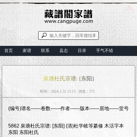
首页
家谱
联系
县志
目录
手气不错
泉塘杜氏宗谱: [东阳]
时间：2024-1-31 15:13 浏览：371
(编号)谱名——卷数——作者——版本——居地——堂号
5862 泉塘杜氏宗谱: [东阳] (清)杜学岐等纂修 木活字本
东阳 东阳杜氏