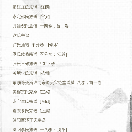
澄江庄氏宗谱: [江阴]
永定邵氏族谱: [宜兴]
丹徒倪氏族谱: 十四卷，首一卷
谢氏宗谱
卢氏族谱: 不分卷：[修水]
季氏续修宗谱: 不分卷：[江苏]
张氏三修族谱 PDF下载
黄塘李氏宗谱: [杭州]
敕赐馀姚潘许同宗济美宝纶堂谱牒: 八卷，首一卷
美樨宗氏家乘: [宜兴]
永宁虞氏宗谱: [东阳]
虞东俞氏宗谱: [上虞]
浦阳西溪于氏宗谱
浏阳李氏族谱: 十八卷：[浏阳]