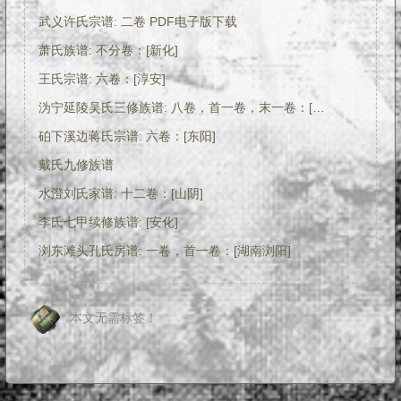
武义许氏宗谱: 二卷 PDF电子版下载
萧氏族谱: 不分卷：[新化]
王氏宗谱: 六卷：[淳安]
沩宁延陵吴氏三修族谱: 八卷，首一卷，末一卷：[湖南宁乡]
砶下溪边蒋氏宗谱: 六卷：[东阳]
戴氏九修族谱
水澄刘氏家谱: 十二卷：[山阴]
李氏七甲续修族谱: [安化]
浏东滩头孔氏房谱: 一卷，首一卷：[湖南浏阳]
本文无需标签！