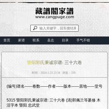
首页
家谱
联系
县志
目录
手气不错
暨阳郭氏秉诚宗谱: 三十六卷
时间：2024-1-23 23:34 浏览：350
(编号)谱名——卷数——作者——版本——居地——堂号
5315 暨阳郭氏秉诚宗谱: 三十六卷 (清)郭佩兰等纂修 木
活字本 暨阳 忠武堂