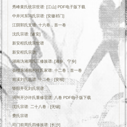
秀峰黄氏统宗世谱: [江山] PDF电子版下载
中井河东冯氏宗谱: [安徽祁门]
江阴郭氏支谱: 十六卷，首一卷
沈氏宗谱: [遂安]
新安程氏统宗世谱
新安程氏宗谱:
湖南沩湘周氏三修族谱: [湘乡、宁乡]
会稽东浦前村杜氏家谱: 十二卷，首一卷
前溪刘氏总谱: 十二卷：[安福]
暨阳开化刘氏宗谱
润州开沙许氏重修宗谱: 八卷 PDF电子版下载
沈氏宗谱: 二十八卷：[无锡]
费氏宗谱
司门前周氏四修族谱: [长沙]