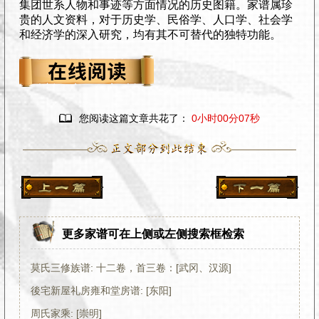
集团世系人物和事迹等方面情况的历史图籍。家谱属珍
贵的人文资料，对于历史学、民俗学、人口学、社会学
和经济学的深入研究，均有其不可替代的独特功能。

您阅读这篇文章共花了：
0小时00分07秒
更多家谱可在上侧或左侧搜索框检索
莫氏三修族谱: 十二卷，首三卷：[武冈、汉源]
後宅新屋礼房雍和堂房谱: [东阳]
周氏家乘: [崇明]