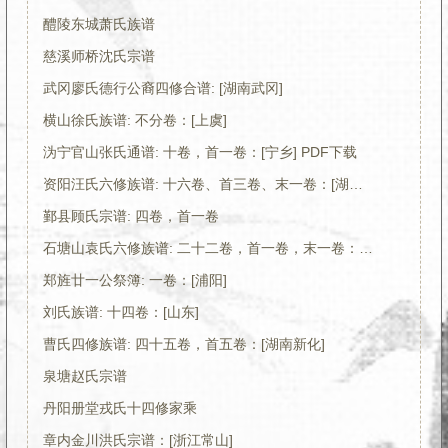
醴陵东城萧氏族谱
慈溪师桥沈氏宗谱
武冈廖氏德行公裔四修合谱: [湖南武冈]
横山徐氏族谱: 不分卷：[上虞]
沩宁官山张氏通谱: 十卷，首一卷：[宁乡] PDF下载
资阳汪氏六修族谱: 十六卷、首三卷、末一卷：[湖南益阳]
鄞县顾氏宗谱: 四卷，首一卷
石塘山袁氏六修族谱: 二十二卷，首一卷，末一卷：[湘潭]
郑旌廿一公祭簿: 一卷：[浦阳]
刘氏族谱: 十四卷：[山东]
曹氏四修族谱: 四十五卷，首五卷：[湖南新化]
泉塘赵氏宗谱
丹阳册堂戎氏十四修家乘
章内金川洪氏宗谱：[浙江常山]