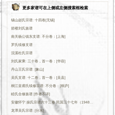
更多家谱可在上侧或左侧搜索框检索
锡山赵氏宗谱: 十四卷[无锡]
箭楼刘氏族谱
南关杨公镇东支谱: 不分卷：[上海]
罗氏续修支谱
浣溪杜氏宗谱
刘氏家乘: 三十卷，首一卷：[华容]
丹山王氏宗谱: [象山]
吴氏支谱: 十二卷，首一卷：[吴县]
桐江皇甫氏续修宗谱: 不分卷：[桐庐]
睦氏合修族谱 [作者不详]
安徽怀宁.操氏宗谱六十三卷.民国三十七年（1948）PDF电子版下载
龙潭吴氏宗谱: [分水]