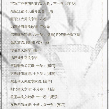
宁邑广济塘胡氏支谱: 六卷，首一卷：[宁乡]
维扬江都马氏重修族谱: 二卷
暨阳江大周氏宗谱: 八卷
湘潭淦田唐氏族谱: 不分卷
宅埠陈氏宗谱: 八十卷：[诸暨] PDF电子版下载
张氏族谱: [临湘] PDF下载
潭溪吴氏族谱: [南丰]
汤溪塘头郑氏宗谱
王源谢氏孟宗谱: 十卷：[祁门]
方氏续修族谱: 十八卷：[湘潭]
东山傅氏先立堂家谱: [金华]
剡北张氏宗谱: 不分卷：[剡县]
黄堂丰氏文献谱: 十一卷：[汤溪]
吴氏四修族谱: 十卷，首一卷：[沅江]