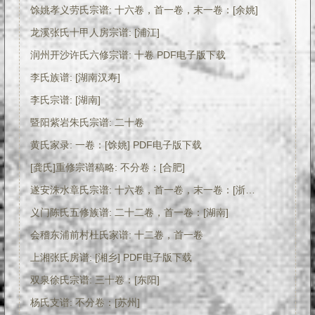
馀姚孝义劳氏宗谱: 十六卷，首一卷，末一卷：[余姚]
龙溪张氏十甲人房宗谱: [浦江]
润州开沙许氏六修宗谱: 十卷 PDF电子版下载
李氏族谱: [湖南汉寿]
李氏宗谱: [湖南]
暨阳紫岩朱氏宗谱: 二十卷
黄氏家录: 一卷：[馀姚] PDF电子版下载
[龚氏]重修宗谱稿略: 不分卷：[合肥]
遂安洙水章氏宗谱: 十六卷，首一卷，末一卷：[浙江浦城]
义门陈氏五修族谱: 二十二卷，首一卷：[湖南]
会稽东浦前村杜氏家谱: 十二卷，首一卷
上湘张氏房谱: [湘乡] PDF电子版下载
双泉徐氏宗谱: 三十卷：[东阳]
杨氏支谱: 不分卷：[苏州]