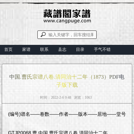
首页
家谱
联系
县志
目录
手气不错
中国.曹氏宗谱八卷.清同治十二年（1873）PDF电
子版下载
时间：2022-2-6 9:48 浏览：1063
(编号)谱名——卷数——作者——版本——居地——堂号
GTJP0068.曹.中国.曹氏宗谱八卷.清同治十二年