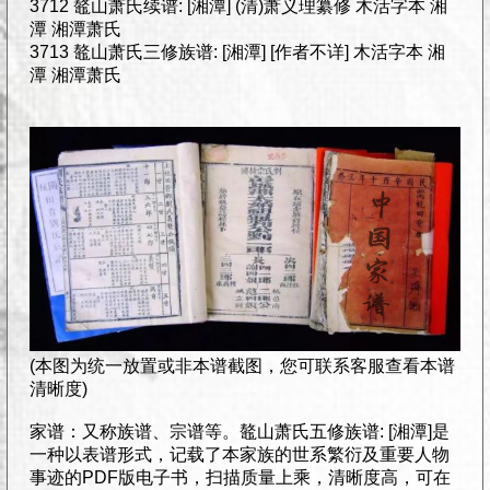
3712 鼇山萧氏续谱: [湘潭] (清)萧义理纂修 木活字本 湘
潭 湘潭萧氏
3713 鼇山萧氏三修族谱: [湘潭] [作者不详] 木活字本 湘
潭 湘潭萧氏
(本图为统一放置或非本谱截图，您可联系客服查看本谱
清晰度)
家谱：又称族谱、宗谱等。鼇山萧氏五修族谱: [湘潭]是
一种以表谱形式，记载了本家族的世系繁衍及重要人物
事迹的PDF版电子书，扫描质量上乘，清晰度高，可在