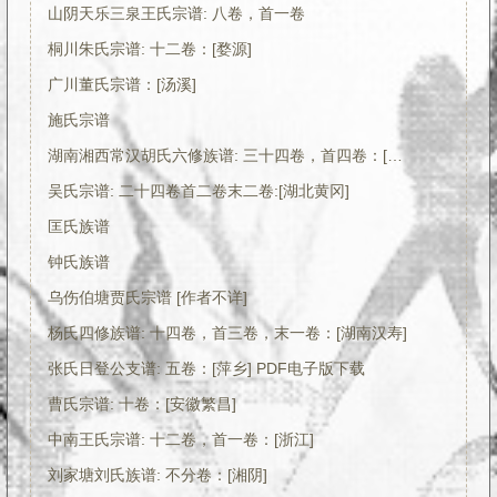
山阴天乐三泉王氏宗谱: 八卷，首一卷
桐川朱氏宗谱: 十二卷：[婺源]
广川董氏宗谱：[汤溪]
施氏宗谱
湖南湘西常汉胡氏六修族谱: 三十四卷，首四卷：[湖南常德、汉寿]
吴氏宗谱: 二十四卷首二卷末二卷:[湖北黄冈]
匡氏族谱
钟氏族谱
乌伤伯塘贾氏宗谱 [作者不详]
杨氏四修族谱: 十四卷，首三卷，末一卷：[湖南汉寿]
张氏日登公支谱: 五卷：[萍乡] PDF电子版下载
曹氏宗谱: 十卷：[安徽繁昌]
中南王氏宗谱: 十二卷，首一卷：[浙江]
刘家塘刘氏族谱: 不分卷：[湘阴]