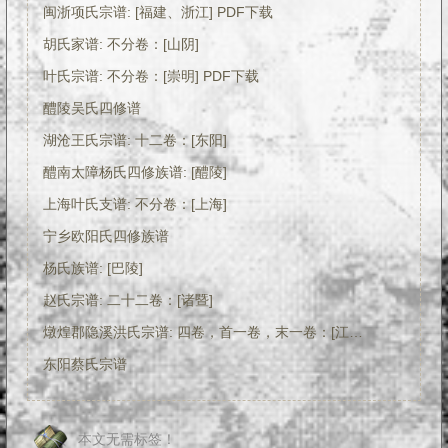
闽浙项氏宗谱: [福建、浙江] PDF下载
胡氏家谱: 不分卷：[山阴]
叶氏宗谱: 不分卷：[崇明] PDF下载
醴陵吴氏四修谱
湖沧王氏宗谱: 十二卷：[东阳]
醴南太障杨氏四修族谱: [醴陵]
上海叶氏支谱: 不分卷：[上海]
宁乡欧阳氏四修族谱
杨氏族谱: [巴陵]
赵氏宗谱: 二十二卷：[诸暨]
燉煌郡隐溪洪氏宗谱: 四卷，首一卷，末一卷：[江西婺源]
东阳蔡氏宗谱
本文无需标签！