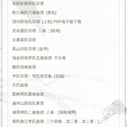
东阳长衢郭氏宗谱
靳江杨氏六修族谱: [善化]
清河郡张氏宗谱: [上杭] PDF电子版下载
灵岩虞氏宗谱: 二卷：[镇海]
古虞葛氏宗谱
凤山洪氏宗谱: [金华]
瑞金田塸李氏五修族谱: 不分卷
颜氏续修族谱
华氏宗谱；华氏传芳集: [无锡]
方氏族谱
梨树周氏重修族谱
越州山阴高氏家谱
湘潭傅氏二修族谱: 八卷：[湖南湘潭]
善邑曲江李氏族谱: 二十四卷，首二卷，末二卷：[善化]