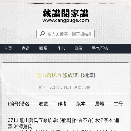
首页
家谱
联系
县志
目录
手气不错
鼇山萧氏五修族谱: [湘潭]
时间：2024-1-2 14:31 浏览：389
(编号)谱名——卷数——作者——版本——居地——堂号
3711 鼇山萧氏五修族谱: [湘潭] [作者不详] 木活字本 湘
潭 湘潭萧氏