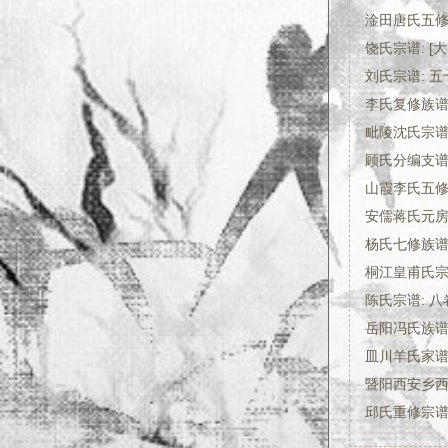
淦田唐氏五修
饶氏宗谱: [大
刘氏宗谱: 五
李氏复修族谱:
毗陵沈氏宗
顾氏分编支谱:
山霞李氏五
安儒蒋氏元房房
杨氏七修族谱:
桐江皇甫氏宗谱
陈氏宗谱: 八
岳阳冯氏族
皿川羊氏家谱:
暨阳西安乡西
邱氏重修宗谱: