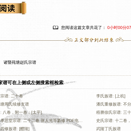

您阅读这篇文章共花了：
0小时00分0
诸暨莼塘赵氏宗谱
家谱可在上侧或左侧搜索框检索
宗谱: 二十卷
李氏族谱: [上杭]
鸦塘周氏续修支谱
潘氏重修族谱: 不
 八卷，附一卷：[太平]
梧塍徐氏宗谱: 三
义乌云溪张氏孝思堂宗谱: 二十二卷 张人光等纂修 PDF电子版下载
史氏宗谱: 十二卷，
修族谱: [醴陵]
武陵丁氏族谱