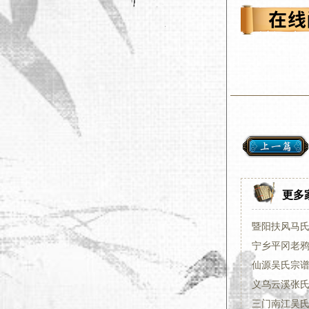
更多
暨阳扶风马氏
宁乡平冈老
仙源吴氏宗谱:
三门南江吴氏四