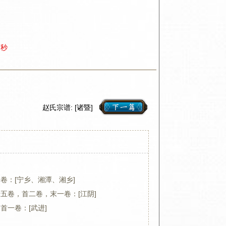
8秒
赵氏宗谱: [诸暨]
分卷：[宁乡、湘潭、湘乡]
十五卷，首二卷，末一卷：[江阴]
首一卷：[武进]