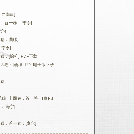
江西南昌]
卷、首一卷：[宁乡]
宗谱
卷：[鄞县]
[宁乡]
卷：[馀杭] PDF下载
四卷：[会稽] PDF电子版下载
分卷
编: 十四卷，首一卷：[奉化]
：[海宁]
一卷，首一卷：[奉化]