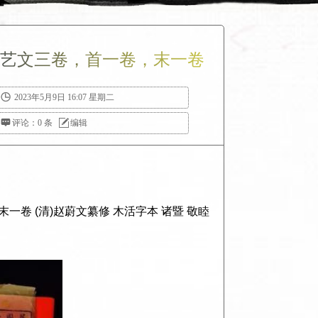
，艺文三卷，首一卷，末一卷

2023年5月9日 16:07 星期二

评论：0 条

编辑
一卷 (清)赵蔚文纂修 木活字本 诸暨 敬睦