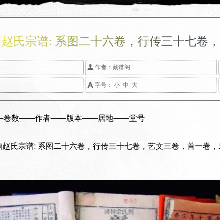
赵氏宗谱: 系图二十六卷，行传三十七卷

作者：
藏谱阁

字号：
小
中
大
——卷数——作者——版本——居地——堂号
莼塘赵氏宗谱: 系图二十六卷，行传三十七卷，艺文三卷，首一卷，末