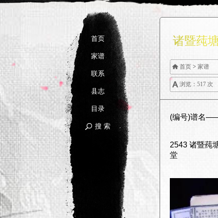
诸暨莼塘
首页
家谱

首页
>
家谱
联系

浏览：517 次
县志
目录
(编号)谱名
搜 索

2543 诸暨
堂