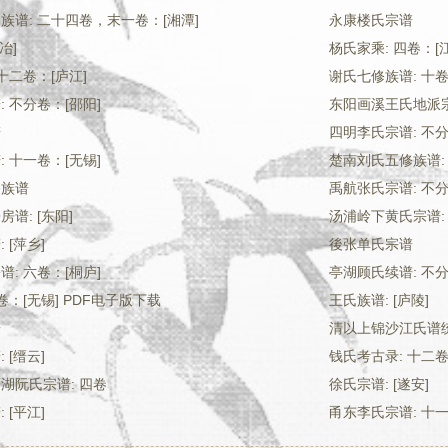
族谱: 二十四卷，末一卷：[湘潭]
永康楼氏宗谱
冶]
杨氏家乘: 四卷：[
十二卷：[庐江]
谢氏七修族谱: 十
 不分卷：[邵阳]
东阳画溪王氏地派
谱
四明李氏宗谱: 不分
 十一卷：[无锡]
楚南刘氏五修族谱: 
修族谱
禹航张氏宗谱: 不分
谱: [东阳]
汤浦岭下黄氏宗谱: 
 [萍乡]
後张单氏宗谱
: 六卷：[桐庐]
亭湖顾氏续谱: 不
卷：[无锡] PDF电子版下载
王氏族谱: [庐陵]
谱
清以上锦沙江氏谱统
 [缙云]
钱氏考古录: 十二卷
湖阮氏宗谱: 四卷
徐氏宗谱: [遂安]
 [平江]
甬东李氏宗谱: 十