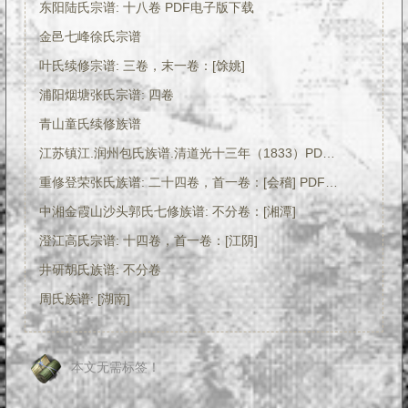
东阳陆氏宗谱: 十八卷 PDF电子版下载
金邑七峰徐氏宗谱
叶氏续修宗谱: 三卷，末一卷：[馀姚]
浦阳烟塘张氏宗谱: 四卷
青山童氏续修族谱
江苏镇江.润州包氏族谱.清道光十三年（1833）PDF下载
重修登荣张氏族谱: 二十四卷，首一卷：[会稽] PDF电子版下载
中湘金霞山沙头郭氏七修族谱: 不分卷：[湘潭]
澄江高氏宗谱: 十四卷，首一卷：[江阴]
井研胡氏族谱: 不分卷
周氏族谱: [湖南]
本文无需标签！