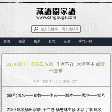
首页
家谱
联系
县志
目录
手气不错
2179 毗陵前黄杨氏族谱 [作者不详] 木活字本 毗陵
怀云堂
时间：2023-4-4 16:41 浏览：567
(编号)谱名——卷数——作者——版本——居地——堂号
2180 毗陵杨氏宗谱: 十二卷 杨懋林主修 木活字本 毗陵