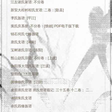
江左谢氏家谱: 不分卷
新安大程村程氏支谱: 二卷：[歙县]
李氏族谱: [平江]
黄氏庆系册: 不分卷：[馀姚] PDF电子版下载
锦石何氏七修族谱
唐氏支谱: [湖南]
宝树谢氏宗谱: [东阳]
甑山赵氏宗谱: 不分卷：[上虞]
鲁阳厚大范氏宗谱: [兰溪]
暨阳白门方氏宗谱
圆塘徐氏宗谱: [江阴]
虞阳席氏世谱 席氏世谱载记: 三十五卷 十二卷； 二卷：[常熟]
湘阴朱氏支谱
余氏四修族谱