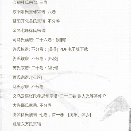
会稽杜氏宗谱: 三卷
东阳潘氏重修宗谱: 八卷
暨阳开化吴氏宗谱: 不分卷
金邑七峰徐氏宗谱
司马氏族谱: 二十六卷：[湘阴]
许氏族谱: 不分卷：[吴县] PDF电子版下载
姜氏族谱: 不分卷：[巴陵]
芮氏宗谱: 二十卷：[常州]
蒋氏宗谱: [江苏]
邱氏宗谱: 不分卷
义乌云溪张氏孝思堂宗谱: 二十二卷 张人光等纂修 PDF电子版下载
大兴邵氏家乘: 不分卷
浏萍徐氏族谱: 七卷，首一卷：[浏阳、萍乡]
毗陵东万氏宗谱